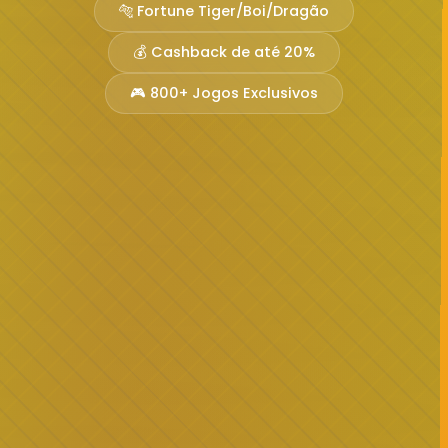
🐅 Fortune Tiger/Boi/Dragão
💰 Cashback de até 20%
🎮 800+ Jogos Exclusivos