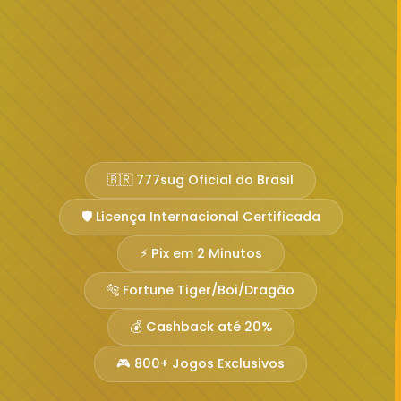
🇧🇷 777sug Oficial do Brasil
🛡️ Licença Internacional Certificada
⚡ Pix em 2 Minutos
🐅 Fortune Tiger/Boi/Dragão
💰 Cashback até 20%
🎮 800+ Jogos Exclusivos