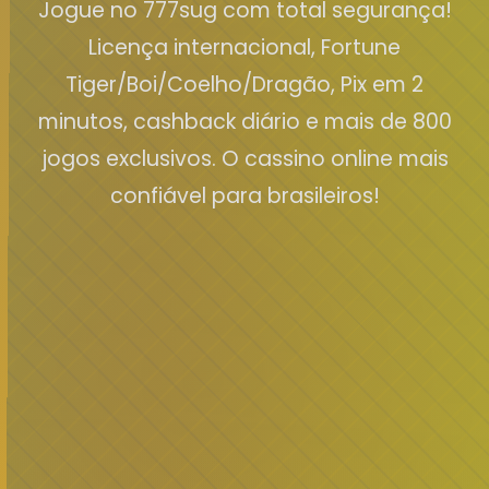
Jogue no 777sug com total segurança!
Licença internacional, Fortune
Tiger/Boi/Coelho/Dragão, Pix em 2
minutos, cashback diário e mais de 800
jogos exclusivos. O cassino online mais
confiável para brasileiros!