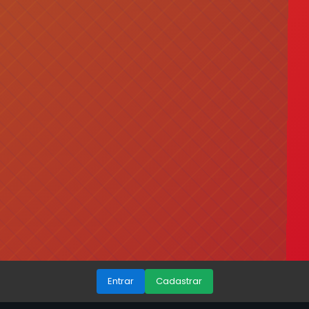
Entrar
Cadastrar