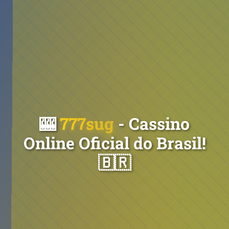
🎰
777sug
- Cassino
Online Oficial do Brasil!
🇧🇷