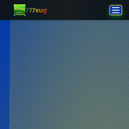
777sug