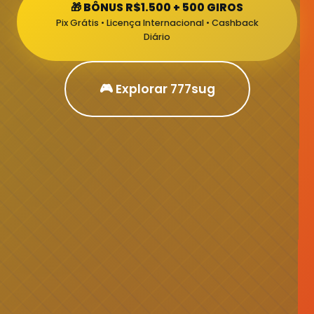
🎁 BÔNUS R$1.500 + 500 GIROS
Pix Grátis • Licença Internacional • Cashback
Diário
🎮 Explorar 777sug