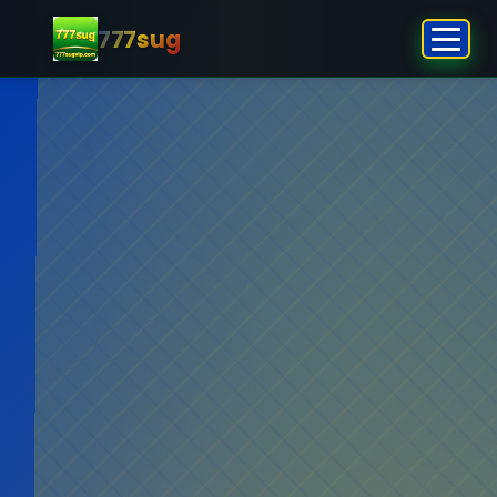
777sug