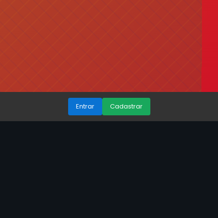
Entrar
Cadastrar