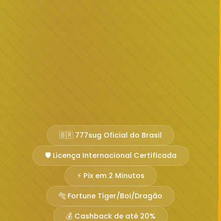
🇧🇷 777sug Oficial do Brasil
🛡️ Licença Internacional Certificada
⚡ Pix em 2 Minutos
🐅 Fortune Tiger/Boi/Dragão
💰 Cashback de até 20%