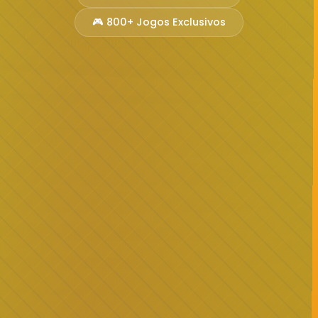
🎮 800+ Jogos Exclusivos