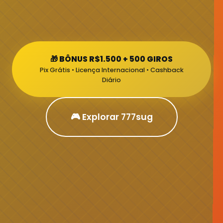
🎁 BÔNUS R$1.500 + 500 GIROS
Pix Grátis • Licença Internacional • Cashback
Diário
🎮 Explorar 777sug